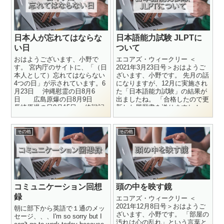
日本人が忘れてはならな
日本語能力試験 JLPTに
い日
ついて
おはようございます、小野で
エコアズ・ウィークリー ＜
す。 宮内庁のサイトに、「（日
2021年3月23日号＞おはようご
本人として）忘れてはならない
ざいます、小野です。 先月の話
4つの日」が示されています。6
になりますが、12月に実施され
月23日 沖縄慰霊の日8月6
た「日本語能力試験」の結果が
日 広島原爆の日8月9日
出ましたね。 「合格したので更
長崎原爆の日8月15日 終戦記
新した履歴書を送りますね！」
念日 5日後の8月1...
と、弊社にも求職者の...
その他
その他
コミュニケーション回想
頭の中を映す鏡
録
エコアズ・ウィークリー ＜
2021年12月8日号＞おはようご
朝に部下から英語で１通のメッ
ざいます、小野です。 「部屋の
セージ、、、I'm so sorry but I
汚れは心の乱れ」という言葉と