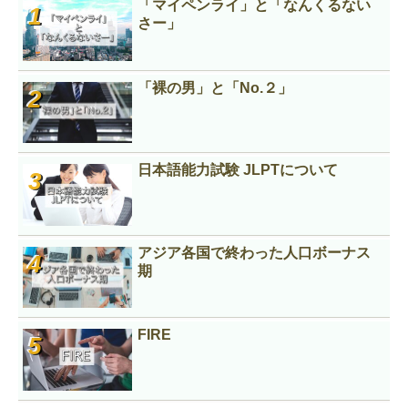
「マイペンライ」と「なんくるない
さー」
「裸の男」と「No.２」
日本語能力試験 JLPTについて
アジア各国で終わった人口ボーナス
期
FIRE