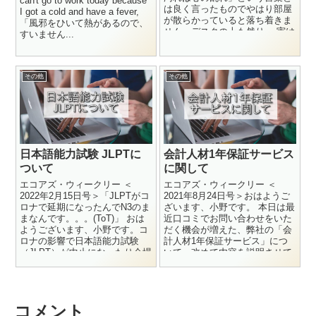
can't go to work today because
は良く言ったものでやはり部屋
I got a cold and have a fever,
が散らかっていると落ち着きま
「風邪をひいて熱があるので、
せん。デスクの上も然り。 実は
すいません...
皆さんのごく身近に、自...
その他
その他
日本語能力試験 JLPTに
会計人材1年保証サービス
ついて
に関して
エコアズ・ウィークリー ＜
エコアズ・ウィークリー ＜
2022年2月15日号＞「JLPTがコ
2021年8月24日号＞おはようご
ロナで延期になったんでN3のま
ざいます、小野です。 本日は最
まなんです。。。(ToT)」 おは
近口コミでお問い合わせをいた
ようございます、小野です。コ
だく機会が増えた、弊社の「会
ロナの影響で日本語能力試験
計人材1年保証サービス」につ
（JLPT）が中止になったり会場
いて、改めて内容を説明させて
限定開催されたり、...
いただきたいと思います。 ...
コメント