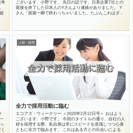
思考
ございます、小野です。 先日の話です。日系企業T社との
、
面接を終了した日本人のYさんより連絡がありました。 Y
超
さん「面接一瞬で終わっちゃいました、たぶんこれはダ...
人材・採用
全力で採用活動に臨む
メ
エコアズ・ウィークリー ＜2020年2月12日号＞ おはよう
一
ございます、小野です。 今回のタイトルの通り、自社の人
っ
材を採用する際、私自身は常にスピードを意識しつつ心身
安く
ともに全力で臨みます。 これはある方との出会いによる