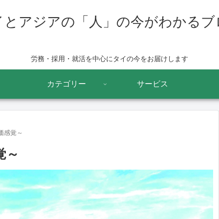
イとアジアの「人」の今がわかるブ
労務・採用・就活を中心にタイの今をお届けします
カテゴリー
サービス
物価感覚～
覚～