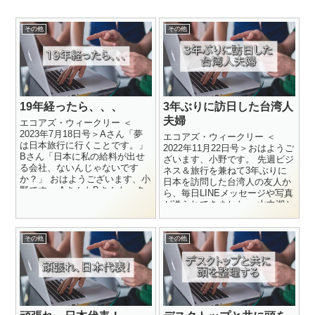
その他
その他
19年経ったら、、、
3年ぶりに訪日した台湾人
夫婦
エコアズ・ウィークリー ＜
2023年7月18日号＞Aさん「夢
エコアズ・ウィークリー ＜
は日本旅行に行くことです。」
2022年11月22日号＞おはようご
Bさん「日本に私の給料が出せ
ざいます、小野です。 先週ビジ
る会社、ないんじゃないです
ネス＆旅行を兼ねて3年ぶりに
か？」 おはようございます、小
日本を訪問した台湾人の友人か
野です。 AさんもBさんも、タ
ら、毎日LINEメッセージや写真
イ人の求職者の方...
が送られてきました。 山中湖と
富士山の絶景の写...
その他
その他