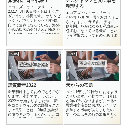
頑張れ、日本代表！
デスクトップと共に頭を
整理する
エコアズ・ウィークリー ＜
2021年3月16日号＞おはようご
エコアズ・ウィークリー ＜
ざいます、小野です。 オリンピ
2022年12月20日号＞おはようご
ック・パラリンピックの開催に
ざいます、小野です。 実はここ
向けて焦点になっている、海外
数年間、12月になると私自身が
からの観客の受け入れが断念の
必ずおこなっている儀式、とい
方向で進んでおり、早ければ今
うか習慣のようなものがありま
週にも結論がでるようですね。
す。 それはノートパソコンのデ
...
スクトップの整理で...
その他
その他
謹賀新年2022
天からの宿題
新年明けましておめでとうござ
＜2021年1月12日号＞ おはよう
います、小野です。 いよいよ
ございます、小野です。 1年ほ
2022年が始まりましたね。 新
ど前の話になりますが、台北の
型コロナウィルスの影響がここ
異業種交流会にお誘いいただき
まで長引くとは、2年前は誰が
参加する機会がありましたの
想像できたでしょうか。。。コ
で、今回はその時の出来事をシ
ロナの影響でタイ事業を撤退し
ェアさせていただきたいと思い
た企業、帰国を余儀なくされ...
ます。※ちなみに私自身...