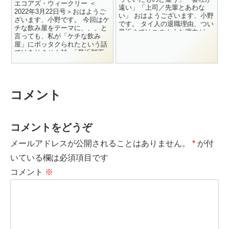
エコアズ・ウィークリー ＜
遠い」「上司／先輩とあわな
2022年3月22日号＞おはようご
い」 おはようございます、小野
ざいます、小野です。 今回はケ
です。 タイ人の退職理由、つい
チな飲み屋をテーマに、、、と
最近まではこのような理由が一
言っても、私が「ケチな飲み
般的でした。 し...
屋」にボッタクられたという話
ではありません^^; 「最近部下
の元気がない」「遅刻し...
コメント
コメントをどうぞ
メールアドレスが公開されることはありません。
*
が付
いている欄は必須項目です
コメント
※