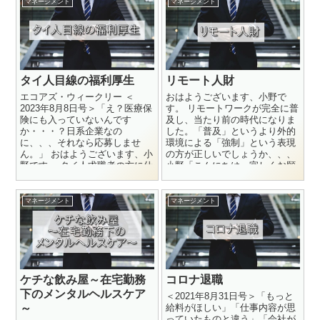
マネージメント
マネージメント
タイ人目線の福利厚生
リモート人財
エコアズ・ウィークリー ＜
おはようございます、小野で
2023年8月8日号＞「え？医療保
す。 リモートワークが完全に普
険にも入っていないんです
及し、当たり前の時代になりま
か・・・？日系企業なの
した。「普及」というより外的
に、、、それなら応募しませ
環境による「強制」という表現
ん。」 おはようございます、小
の方が正しいでしょうか、、、
野です。 タイ人求職者の方に仕
小野「こんにちは、宜しくお願
事を紹介する際に、弊社から必
いします。今日はWork f...
ず説明...
マネージメント
マネージメント
ケチな飲み屋～在宅勤務
コロナ退職
下のメンタルヘルスケア
＜2021年8月31日号＞「もっと
～
給料がほしい」「仕事内容が思
っていたものと違う」「会社が