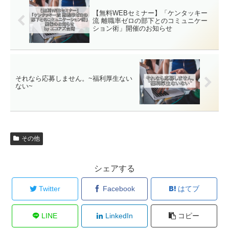
【無料WEBセミナー】「ケンタッキー
流 離職率ゼロの部下とのコミュニケー
ション術」開催のお知らせ
それなら応募しません。~福利厚生ない
ない~
その他
シェアする
Twitter
Facebook
はてブ
LINE
LinkedIn
コピー