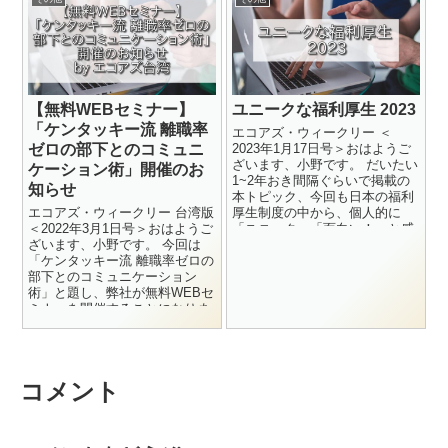
【無料WEBセミナー】
ユニークな福利厚生 2023
「ケンタッキー流 離職率
エコアズ・ウィークリー ＜
ゼロの部下とのコミュニ
2023年1月17日号＞おはようご
ざいます、小野です。 だいたい
ケーション術」開催のお
1~2年おき間隔ぐらいで掲載の
知らせ
本トピック、今回も日本の福利
エコアズ・ウィークリー 台湾版
厚生制度の中から、個人的に
＜2022年3月1日号＞おはようご
「ユニーク」「面白い！」と感
ざいます、小野です。 今回は
じたものを、10個ほど紹介さ
「ケンタッキー流 離職率ゼロの
せ...
部下とのコミュニケーション
術」と題し、弊社が無料WEBセ
ミナーを開催することになりま
したので、そのご案内をさ...
コメント