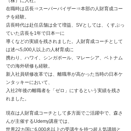
（株）に入社。
在職時は店長⇒スーパーバイザー⇒本部の人財育成コー
チを経験。
店長時代は赴任店舗は全て増益、SVとしては、くすぶっ
ていた店長を1年で日本一に
導くなどの実績を残されました。人財育成コーチとして
は述べ5,000人以上の人材育成に
携わり、ハワイ、シンガポール、マレーシア、ベトナム
での海外研修も経験。
新入社員研修改革では、離職率が高かった当時の日本ケ
ンタッキーにおいて、
入社2年後の離職者を「ゼロ」にするという実績を残さ
れました。
現在は人財育成コーチとして多方面でご活躍中で、森さ
んが主催するUdemy講座では、
世界22カ国に6,000名以上の受講生を持つ超人気講師と