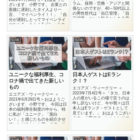
ラム、採用・労務・アジアと関
ざいます、小野です。 企業との
係ないのですが、40～50代以上
面接に遅刻したタイ人より一
の男性世代は「自己管理」「自
言、「マイペンライ！！」 「自
己認識」という観点からある意
分が遅刻しとってマイペンライ
味人材マネージメントに関...
やなかろーもん！(ﾟдﾟ)」↑心の
中は博多弁。 ...
その他
その他
ユニークな福利厚生、コ
日本人ゲストはEラン
ロナ禍で出てきた新しい
ク！？
もの
エコアズ・ウィークリー ＜
2023年7月4日号＞「タカ、日本
エコアズ・ウィークリー ＜
人の君がいるこの場で言うのは
2021年6月29日号＞おはようご
申し訳ないけど、今や我々は日
ざいます、小野です。 今回は日
本人はEランク・ゲストとして
本の福利厚生制度の中から、特
見ています。」 おはようござい
に私が「ユニーク」「面白
ます、小野です。ヒルトンやマ
い！」と感じたものを紹介させ
リオットグループ等の五ツ星ホ
ていただきたいと思います。そ
テ...
してコロナ禍で出てきた新しい
福利厚...
その他
その他