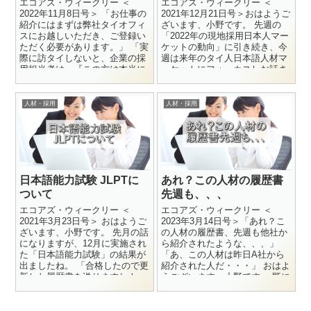
エコアズ・ウィークリー ＜
エコアズ・ウィークリー ＜
2022年11月8日号＞ 「お仕事の
2021年12月21日号＞おはようご
紹介にはまずは弊社タイオフィ
ざいます、小野です。 先週の
スにお越しいただき、ご登録い
「2022年の現地採用日本人マー
ただく必要があります。」 「実
ケットの動向」に引き続き、今
際に訪タイしないと、企業の採
週は来年のタイ人日本語人材マ
用担当者は、『この方は本当に
ーケットにフォーカスしお話さ
タイで働く気があるのか...
せていただきたいと思います...
人材・採用
人材・採用
日本語能力試験 JLPTに
あれ？この人材の履歴書
ついて
先週も、、、
エコアズ・ウィークリー ＜
エコアズ・ウィークリー ＜
2021年3月23日号＞ おはようご
2023年3月14日号＞「あれ？こ
ざいます、小野です。 先月の話
の人材の履歴書、先週も他社か
になりますが、12月に実施され
ら紹介されたような、、、」
た「日本語能力試験」の結果が
「あ、この人材は昨日A社から
出ましたね。 「合格したので更
紹介された人だ・・・」 おはよ
新した履歴書を送りますね！」
うございます、小野です。 既に
と、弊社にも...
人材紹介会社Aから送られ...