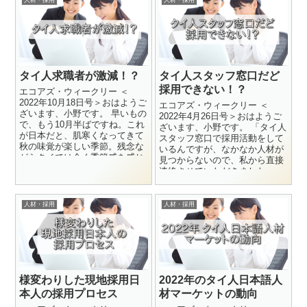
タイ人求職者が激減！？
タイ人スタッフ窓口だど
採用できない！？
エコアズ・ウィークリー ＜
2022年10月18日号＞おはようご
エコアズ・ウィークリー ＜
ざいます、小野です。 早いもの
2022年4月26日号＞おはようご
で、もう10月半ばですね。これ
ざいます、小野です。 「タイ人
が日本だと、肌寒くなってきて
スタッフ窓口で採用活動をして
秋の味覚が楽しい季節。残念な
いるんですが、なかなか人材が
がらタイでは全く季節感を感じ
見つからないので、私から直接
ませんが、、、^^; ...
連絡させていただきました。」
日系企業のA社のM社長...
人材・採用
人材・採用
様変わりした現地採用日
2022年のタイ人日本語人
本人の採用プロセス
材マーケットの動向