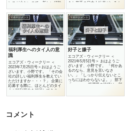
ンスが少ないので、新しい経験
きた若手の日本人社員がいるん
が積みたい」というものがあ
ですけど、 彼は自...
り...
マネージメント
マネージメント
福利厚生へのタイ人の意
好子と嫌子
識
エコアズ・ウィークリー ＜
2021年5月5日号＞ おはようご
エコアズ・ウィークリー ＜
ざいます、小野です。 「何かあ
2023年7月25日号＞おはようご
るのなら、意見を言いなさ
ざいます、小野です。 「その会
い。」「しっかり伝えないとこ
社の詳しい福利厚生を教えてい
っちにはわからないよ。」 部下
ただけますか・・・？」 企業に
「・・・」 管理職の皆様は、部
応募する際に、ほとんどのタイ
下との間に一...
人が福利厚生を確認してきま
す。団体医療保険や退職金...
コメント