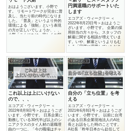
円満退職のサポートいた
おはようございます、小野で
す。 リモートワークが完全に普
します
及し、当たり前の時代になりま
エコアズ・ウィークリー ＜
した。「普及」というより外的
2022年8月23日号＞おはようご
環境による「強制」という表現
ざいます、小野です。 企業の採
の方が正しいでしょうか、、、
用担当の方々から、スタッフの
小野「こんにちは、宜しくお願
解雇に関する相談が増えていま
いします。今日はWork f...
す。いや、解雇というよりもむ
しろ「円満に退職していただき
たいが、何か良い方法はない
か？...
マネージメント
マネージメント
これ以上は上にいけない
自分の「立ち位置」を考
ので、、、
える
エコアズ・ウィークリー ＜
エコアズ・ウィークリー ＜
2022年8月9日号＞おはようござ
2021年6月8日号＞おはようござ
います、小野です。 日系企業に
います、小野です。 以前に台湾
勤務している30代半ば以上のシ
のある日系企業現地法人のA社
ニアクラスのタイ人材の退職理
長とお話をした時のことです。
由の一つに、「今の職場はチャ
A社長「昨年日本から赴任して